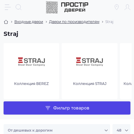
Входные двери
Двери по производителям
Straj
Straj
Коллекция BEREZ
Коллекция STRAJ
Колл
Фильтр товаров