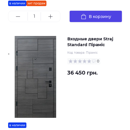
в наличии
хит продаж
В корзину
Входные двери Straj
Standard Піраміс
Код товара:
Піраміс
0
36 450 грн.
в наличии