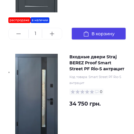
распродажа
в наличии
В корзину
Входные двери Straj
BEREZ Proof Smart
Street PF Rio-S антрацит
Код товара:
Smart Street PF Rio-S
антрацит
0
34 750 грн.