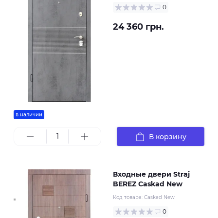
0
24 360 грн.
в наличии
В корзину
Входные двери Straj
BEREZ Caskad New
Код товара:
Caskad New
0