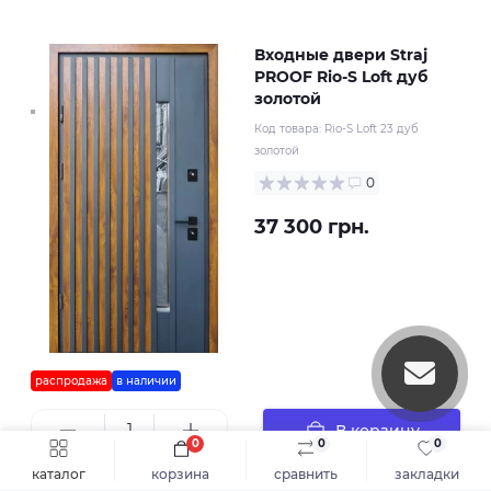
Входные двери Straj
PROOF Rio-S Loft дуб
золотой
Код товара:
Rio-S Loft 23 дуб
золотой
0
37 300 грн.
распродажа
в наличии
В корзину
0
0
0
каталог
корзина
сравнить
закладки