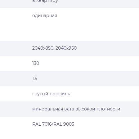
в квартиру
одинарная
2040х850, 2040х950
130
1.5
гнутый профиль
минеральная вата высокой плотности
RAL 7016/RAL 9003