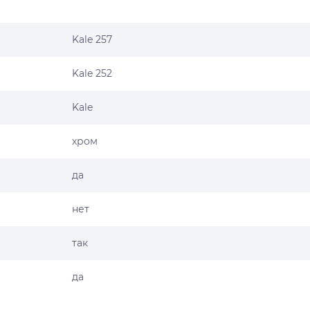
Kale 257
Kale 252
Kale
хром
да
нет
так
да