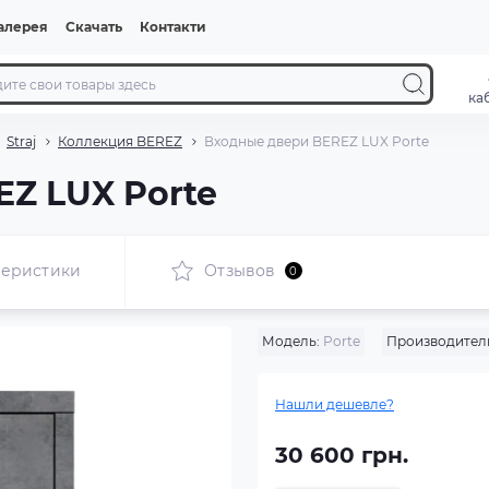
алерея
Скачать
Контакти
ка
Straj
Коллекция BEREZ
Входные двери BEREZ LUX Porte
Z LUX Porte
теристики
Отзывов
0
Модель:
Porte
Производител
Нашли дешевле?
30 600 грн.