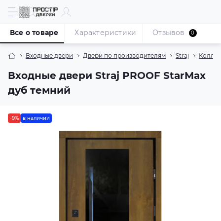
Все о товаре
Характеристики
Отзывов
0
Входные двери
Двери по производителям
Straj
Колле
Входные двери Straj PROOF StarMax
дуб темний
-9%
в наличии