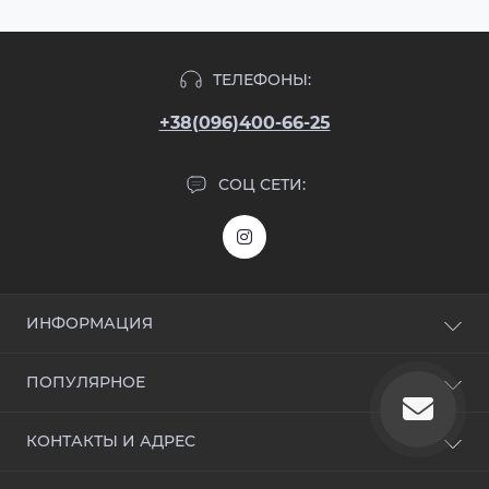
ТЕЛЕФОНЫ:
+38(096)400-66-25
СОЦ СЕТИ:
ИНФОРМАЦИЯ
Блог
ПОПУЛЯРНОЕ
Отзывы
Контакты
Входные двери
КОНТАКТЫ И АДРЕС
Возврат товара
Дверная фурнитура
Карта сайта
Акционные предложения
Киев, ул. Михаила Максимовича, дом. 32б