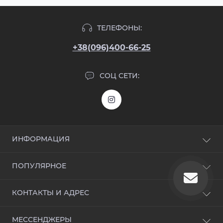
ТЕЛЕФОНЫ:
+38(096)400-66-25
СОЦ СЕТИ:
ИНФОРМАЦИЯ
Блог
ПОПУЛЯРНОЕ
Отзывы
Контакты
Входные двери
КОНТАКТЫ И АДРЕС
Возврат товара
Дверная фурнитура
Карта сайта
Акционные предложения
Киев, ул. Михаила Максимовича, дом. 32б
Производители
МЕССЕНДЖЕРЫ
Белые двери