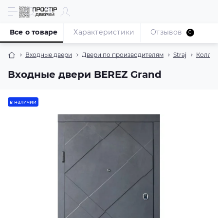
Все о товаре
Характеристики
Отзывов
0
Входные двери
Двери по производителям
Straj
Колле
Входные двери BEREZ Grand
в наличии