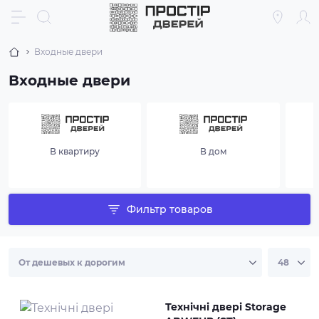
Входные двери
Входные двери
В квартиру
В дом
п
Фильтр товаров
Технічні двері Storage