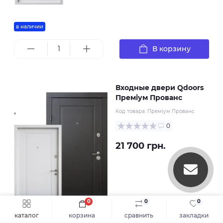
в наличии
В корзину
Входные двери Qdoors
Преміум Прованс
Код товара:
Преміум Прованс
0
21 700 грн.
0
0
0
каталог
корзина
сравнить
закладки