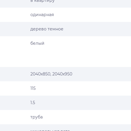
в квартиру
одинарная
дерево темное
белый
2040х850, 2040х950
115
1.5
труба