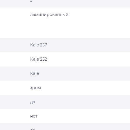
3
ламинированный
Kale 257
Kale 252
Kale
хром
да
нет