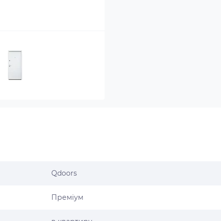
Qdoors
Преміум