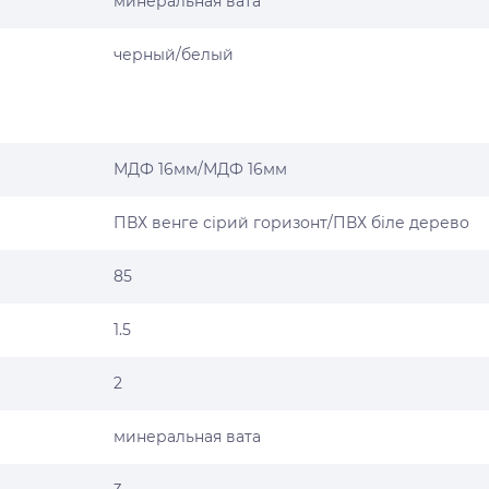
минеральная вата
черный/белый
МДФ 16мм/МДФ 16мм
ПВХ венге сірий горизонт/ПВХ біле дерево
85
1.5
2
минеральная вата