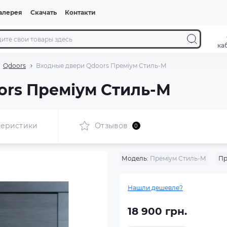
алерея
Скачать
Контакти
ка
Qdoors
Входные двери Qdoors Преміум Стиль-М
ors Преміум Стиль-М
теристики
Отзывов
0
Модель:
Преміум Стиль-М
Пр
Нашли дешевле?
18 900 грн.