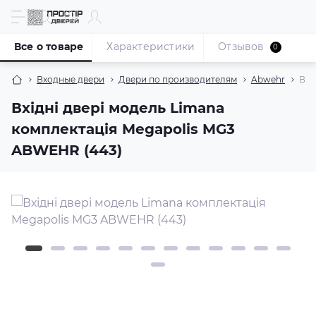
Все о товаре
Характеристики
Отзывов
0
Входные двери
Двери по производителям
Abwehr
Вхі
Вхідні двері модель Limana
комплектація Megapolis MG3
ABWEHR (443)