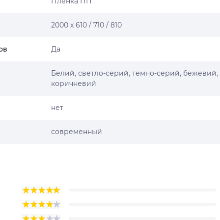
Пленка ПП
2000 х 610 / 710 / 810
ов
Да
Белий, светло-серий, темно-серий, бежевий,
коричневий
нет
современный