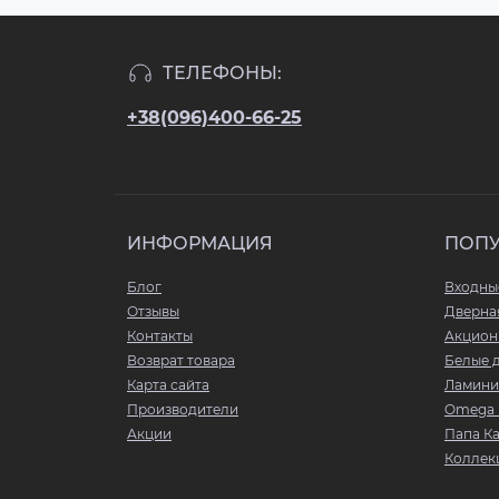
ТЕЛЕФОНЫ:
+38(096)400-66-25
ИНФОРМАЦИЯ
ПОП
Блог
Входны
Отзывы
Дверна
Контакты
Акцион
Возврат товара
Белые 
Карта сайта
Ламини
Производители
Omega 
Акции
Папа К
Коллекц