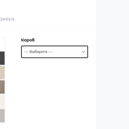
еджера
Короб