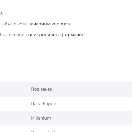
о.
изайна с компланарным коробом.
T на основе полипропилена (Германия).
Под заказ
Папа Карло
Millenium