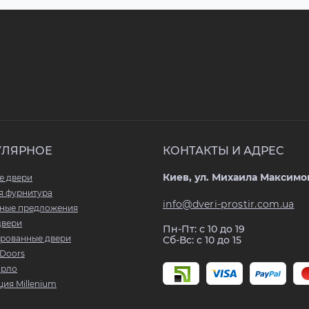
УЛЯРНОЕ
КОНТАКТЫ И АДРЕС
Киев, ул. Михаила Максимов
е двери
я фурнитура
info@dveri-prostir.com.ua
ные предложения
двери
Пн-Пт: с 10 до 19
рованные двери
Сб-Вс: с 10 до 15
Doors
арло
ия Millenium