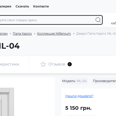
алерея
Скачать
Контакти
ка
елям
Папа Карло
Коллекция Millenium
Двери Папа Карло ML-0
ML-04
теристики
Отзывов
0
Модель:
ML-04
Производител
Нашли дешевле?
5 150 грн.