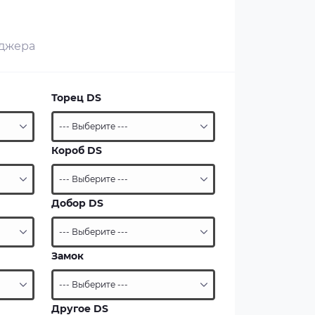
еджера
Торец DS
Короб DS
Добор DS
Замок
Другое DS