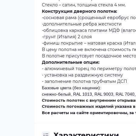
Cтекло – сатин, толщина стекла 4 мм.
Конструкция дверного полотна:
-сосновая рама (срощенный евробрус по
-дополнительные ребра жесткости
-облицовка каркаса плитами МДФ (влаго
-грунт (Италия) 2 слоя
-финиш покрытие – матовая краска (Итал
В цену полотна не включена стоимость п
В полотне присутсвует посадочное мест
Дополнительные опции:
- алюминевый торец по периметру поло
- установка на раздвижную систему
- заполнение полотна трубчатым ДСП
Базовые цвета (без наценки):
снежно-белый, RAL 1013, RAL 9003, RAL 7040,
Стоимость полотен с внутренним открыван
Стоимость погонажных изделий указана в
Все расчеты на сайте ориентировочны, за
Характеристики