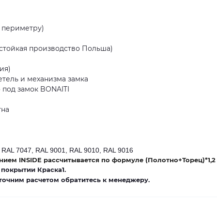
 периметру)
стойкая производство Польша)
ия)
етель и механизма замка
о под замок BONAITI
тна
 RAL 7047, RAL 9001, RAL 9010, RAL 9016
ием INSIDE рассчитывается по формуле (Полотно+Торец)*1,2
 покрытии Краска1.
 точним расчетом обратитесь к менеджеру.