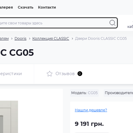
алерея
Скачать
Контакти
ка
елям
Dooris
Коллекция CLASSIC
Двери Dooris CLASSIC CG05
IC CG05
теристики
Отзывов
0
Модель:
CG05
Производитель
Нашли дешевле?
9 191 грн.