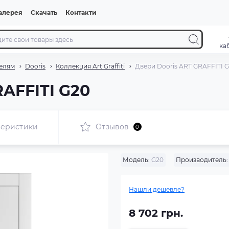
алерея
Скачать
Контакти
ка
елям
Dooris
Коллекция Art Graffiti
Двери Dooris ART GRAFFITI 
RAFFITI G20
теристики
Отзывов
0
Модель:
G20
Производитель:
Нашли дешевле?
8 702 грн.