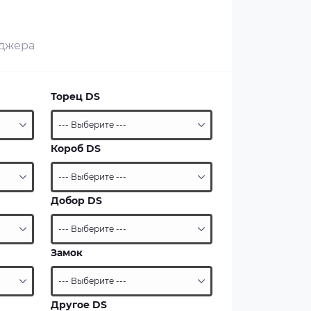
еджера
Торец DS
Короб DS
Добор DS
Замок
Другое DS