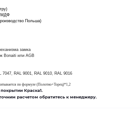
тру)
з МДФ
производство Польша)
механизма замка
ок Bonaiti или AGB
L 7047, RAL 9001, RAL 9010, RAL 9016
читывается по формуле (Полотно+Торец)*1,2
 покрытии Краска1.
 точним расчетом обратитесь к менеджеру.