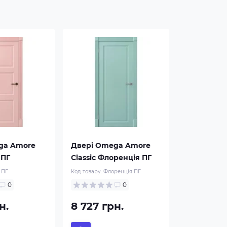
ga Amore
Двері Omega Amore
 ПГ
Classic Флоренція ПГ
 ПГ
Код товару:
Флоренція ПГ
0
0
н.
8 727 грн.