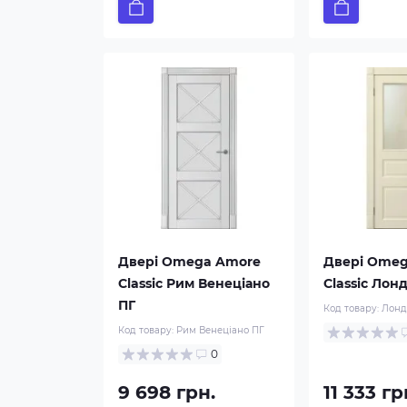
Двері Omega Amore
Двері Ome
Classic Рим Венеціано
Classic Лон
ПГ
Код товару:
Лонд
Код товару:
Рим Венеціано ПГ
0
9 698 грн.
11 333 гр