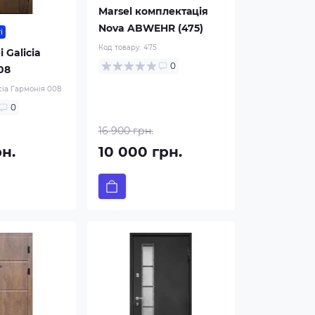
Marsel комплектація
Nova ABWEHR (475)
і
Код товару:
475
і Galicia
0
08
cia Гармонія 008
0
16 900 грн.
рн.
10 000 грн.