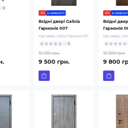
0
-6%
в наявності
-5%
в наявност
Вхідні двері Galicia
Вхідні двер
Гармонія 007
Гармонія 0
Код товару:
Galicia Гармонія 007
Код товару:
Gali
0
10 100 грн.
10 300 грн.
н.
9 500 грн.
9 800 г