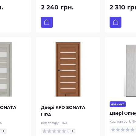
н.
2 240 грн.
2 310 гр
новинка
SONATA
Двері KFD SONATA
Двері Omeg
LIRA
Код товару:
UNI-
A
Код товару:
LIRA
0
0