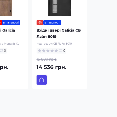
ж
в наявності
-8%
в наявності
і Galicia
Вхідні двері Galicia СБ
Лайн 8019
cia Моноліт XL
Код товару:
СБ Лайн 8019
0
0
15 800 грн.
рн.
14 536 грн.