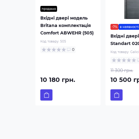
продано
Вхідні двері модель
Britana комплектація
-7%
в наявності
Comfort ABWEHR (505)
Вхідні двері
Код товару:
505
Standart 02
0
Код товару:
Galic
11 300 грн.
10 180 грн.
10 500 г