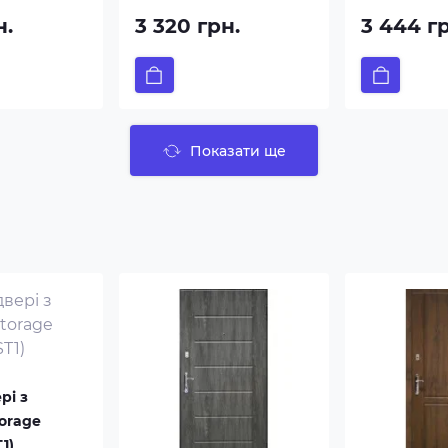
н.
3 320 грн.
3 444 г
Показати ще
рі з
orage
1)