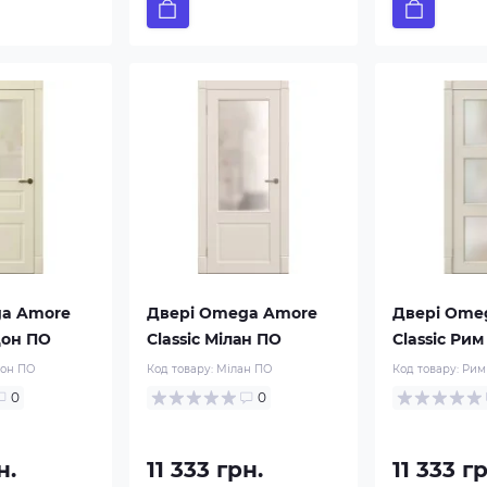
ga Amore
Двері Omega Amore
Двері Ome
дон ПО
Classic Мілан ПО
Classic Ри
он ПО
Код товару:
Мілан ПО
Код товару:
Рим
0
0
н.
11 333 грн.
11 333 г