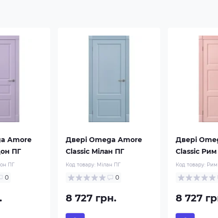
ga Amore
Двері Omega Amore
Двері Ome
дон ПГ
Classic Мілан ПГ
Classic Рим
он ПГ
Код товару:
Мілан ПГ
Код товару:
Рим
0
0
.
8 727 грн.
8 727 гр