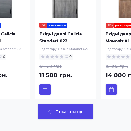
-6%
в наявності
-11%
розпрода
 Galicia
Вхідні двері Galicia
Вхідні двер
0
Standart 022
Моноліт XL
ia Standart 020
Код товару:
Galicia Standart 022
Код товару:
Gali
0
0
12 200 грн.
15 800 грн.
рн.
11 500 грн.
14 000 г
Показати ще