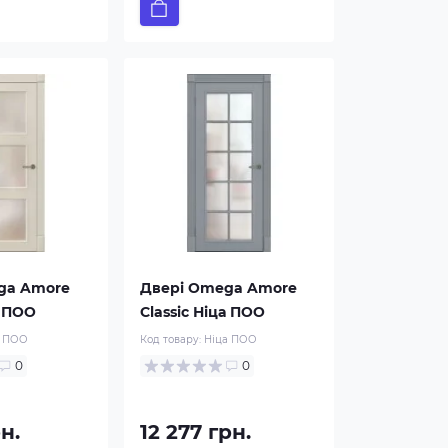
ga Amore
Двері Omega Amore
м ПОО
Classic Ніца ПОО
 ПОО
Код товару:
Ніца ПОО
0
0
рн.
12 277 грн.