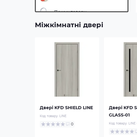
Пошук товару
Міжкімнатні двері
Виробники
Двері KFD SHIELD LINE
Двері KFD S
GLASS-01
Код товару:
LINE
Код товару:
LINE
0