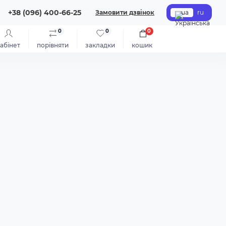
+38 (096) 400-66-25
Замовити дзвінок
ua
ru
0
0
0
абінет
порівняти
закладки
кошик