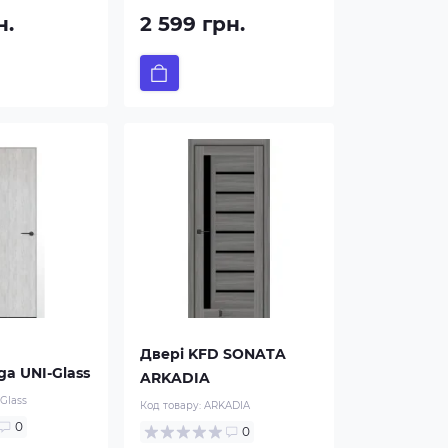
н.
2 599 грн.
Двері KFD SONATA
a UNI-Glass
ARKADIA
Glass
Код товару:
ARKADIA
0
0