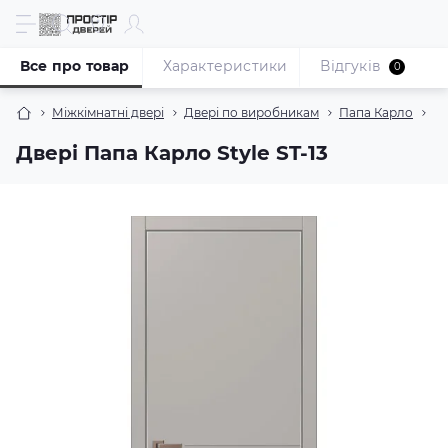
Все про товар
Характеристики
Відгуків
0
Міжкімнатні двері
Двері по виробникам
Папа Карло
Ко
Двері Папа Карло Style ST-13