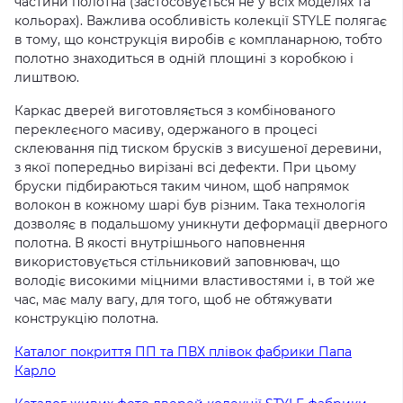
частини полотна (застосовується не у всіх моделях та
кольорах). Важлива особливість колекції STYLE полягає
в тому, що конструкція виробів є компланарною, тобто
полотно знаходиться в одній площині з коробкою і
лиштвою.
Каркас дверей виготовляється з комбінованого
переклеєного масиву, одержаного в процесі
склеювання під тиском брусків з висушеної деревини,
з якої попередньо вирізані всі дефекти. При цьому
бруски підбираються таким чином, щоб напрямок
волокон в кожному шарі був різним. Така технологія
дозволяє в подальшому уникнути деформації дверного
полотна. В якості внутрішнього наповнення
використовується стільниковий заповнювач, що
володіє високими міцними властивостями і, в той же
час, має малу вагу, для того, щоб не обтяжувати
конструкцію полотна.
Каталог покриття ПП та ПВХ плівок фабрики Папа
Карло