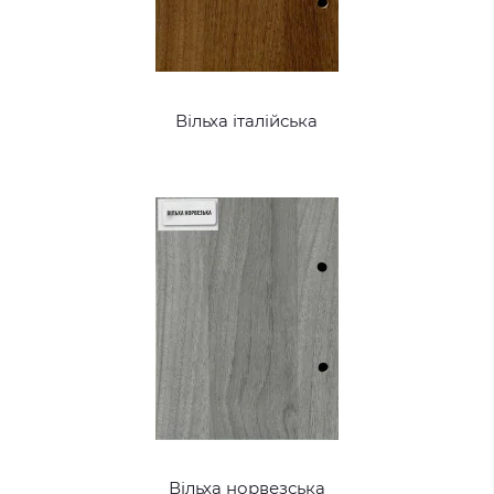
Вільха італійська
Вільха норвезська