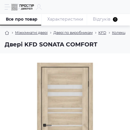
Все про товар
Характеристики
Відгуків
0
Міжкімнатні двері
Двері по виробникам
KFD
Колекція
Двері KFD SONATA COMFORT