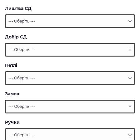
Лиштва СД
Добір СД
Петлі
Замок
Ручки