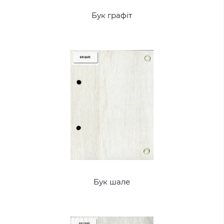
Бук графіт
Бук шале