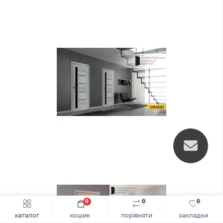
0
0
0
Швидке замовлення
До кошика
каталог
кошик
порівняти
закладки