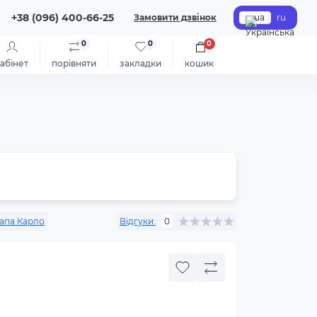
+38 (096) 400-66-25
Замовити дзвінок
ua
ru
0
0
0
абінет
порівняти
закладки
кошик
апа Карло
Відгуки:
0