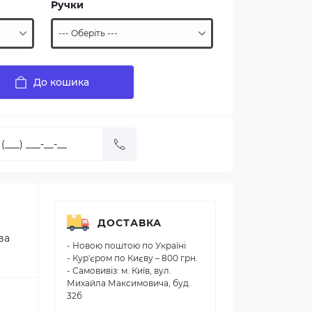
Ручки
До кошика
ДОСТАВКА
ва
- Новою поштою по Україні
- Кур'єром по Києву – 800 грн.
- Самовивіз: м. Київ, вул.
Михайла Максимовича, буд.
32б