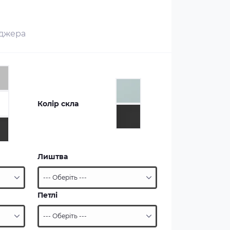
еджера
Колір скла
Лиштва
Петлі