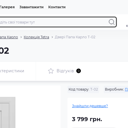
Галерея
Завантажити
Контакти
к
апа Карло
Колекція Tetra
Двері Папа Карло T-02
02
ктеристики
Відгуків
0
Код товару:
T-02
Виробник:
П
Знайшли дешевше?
3 799 грн.