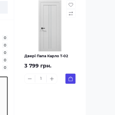
0
0
0
Двері Папа Карло T-02
0
3 799 грн.
0