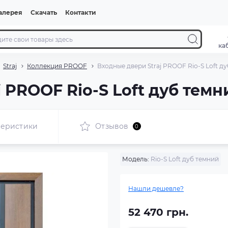
алерея
Скачать
Контакти
ка
Straj
Коллекция PROOF
Входные двери Straj PROOF Rio-S Loft д
 PROOF Rio-S Loft дуб темн
теристики
Отзывов
0
Модель:
Rio-S Loft дуб темний
Нашли дешевле?
52 470 грн.