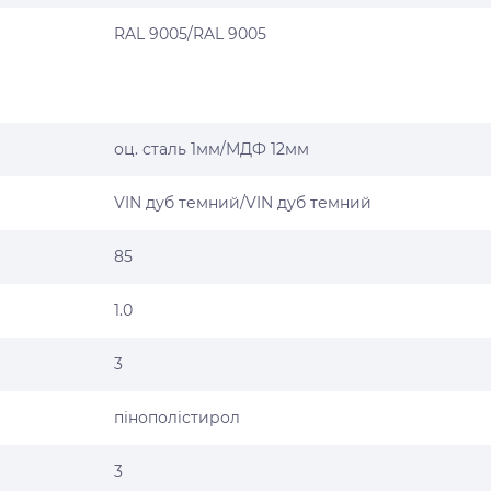
RAL 9005/RAL 9005
оц. сталь 1мм/МДФ 12мм
VIN дуб темний/VIN дуб темний
85
1.0
3
пінополістирол
3