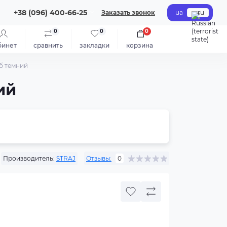
+38 (096) 400-66-25
Заказать звонок
ua
ru
0
0
0
бинет
сравнить
закладки
корзина
уб темний
ий
Производитель:
STRAJ
Отзывы:
0