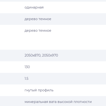
одинарная
дерево темное
дерево темное
2050х870, 2050х970
130
1.5
гнутый профиль
минеральная вата высокой плотности