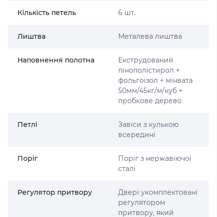
Кількість петель
6 шт.
Лиштва
Металева лиштва
Наповнення полотна
Екструдований
пінополістирол +
фольгоізол + мінвата
50мм/45кг/м/куб +
пробкове дерево
Петлі
Завіси з кулькою
всередині
Поріг
Поріг з нержавіючої
сталі
Регулятор притвору
Двері укомплектовані
регулятором
притвору, який