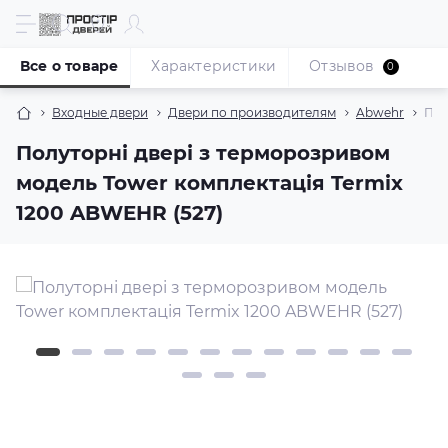
Все о товаре
Характеристики
Отзывов
0
Входные двери
Двери по производителям
Abwehr
Пол
Полуторні двері з терморозривом
модель Tower комплектація Termix
1200 ABWEHR (527)