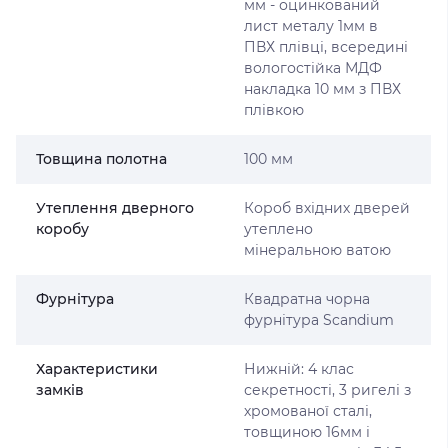
мм - оцинкований
лист металу 1мм в
ПВХ плівці, всередині
вологостійка МДФ
накладка 10 мм з ПВХ
плівкою
Товщина полотна
100 мм
Утеплення дверного
Короб вхідних дверей
коробу
утеплено
мінеральною ватою
Фурнітура
Квадратна чорна
фурнітура Scandium
Характеристики
Нижній: 4 клас
замків
секретності, 3 ригелі з
хромованої сталі,
товщиною 16мм і