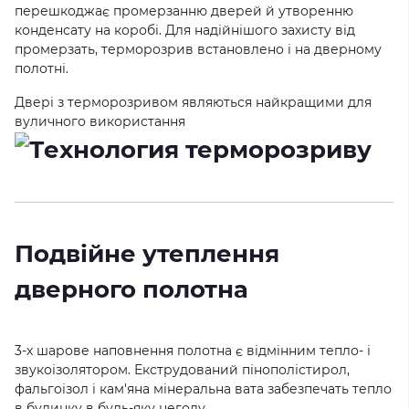
перешкоджає промерзанню дверей й утворенню
конденсату на коробі. Для надійнішого захисту від
промерзать, терморозрив встановлено і на дверному
полотні.
Двері з терморозривом являються найкращими для
вуличного використання
Подвійне утеплення
дверного полотна
3-х шарове наповнення полотна є відмінним тепло- і
звукоізолятором. Екструдований пінополістирол,
фальгоізол і кам'яна мінеральна вата забезпечать тепло
в будинку в будь-яку негоду.