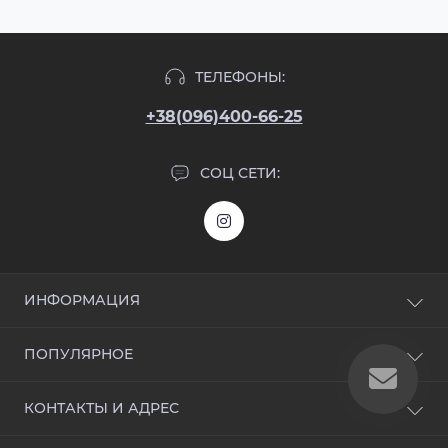
ТЕЛЕФОНЫ:
+38(096)400-66-25
СОЦ СЕТИ:
ИНФОРМАЦИЯ
Блог
ПОПУЛЯРНОЕ
Отзывы
Контакты
Входные двери
КОНТАКТЫ И АДРЕС
Возврат товара
Дверная фурнитура
Карта сайта
Акционные предложения
Киев, ул. Михаила Максимовича, дом. 32б