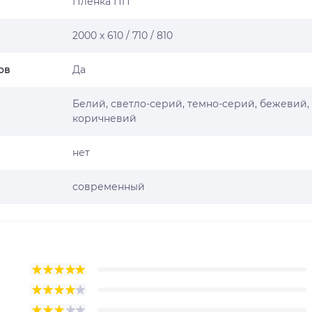
Пленка ПП
2000 х 610 / 710 / 810
ов
Да
Белий, светло-серий, темно-серий, бежевий,
коричневий
нет
современный