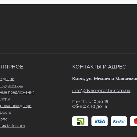
УЛЯРНОЕ
КОНТАКТЫ И АДРЕС
Киев, ул. Михаила Максимов
е двери
я фурнитура
info@dveri-prostir.com.ua
ные предложения
двери
Пн-Пт: с 10 до 19
рованные двери
Сб-Вс: с 10 до 15
Doors
арло
ия Millenium