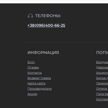
ТЕЛЕФОНЫ:
+38(096)400-66-25
ИНФОРМАЦИЯ
ПОП
Блог
Входны
Отзывы
Дверна
Контакты
Акцион
Возврат товара
Белые 
Карта сайта
Ламини
Производители
Omega 
Акции
Папа К
Коллекц