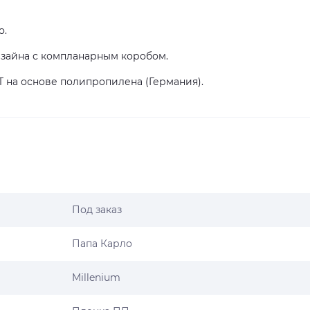
о.
изайна с компланарным коробом.
T на основе полипропилена (Германия).
Под заказ
Папа Карло
Millenium