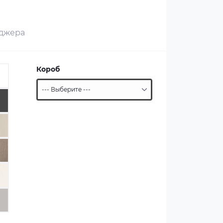
еджера
Короб