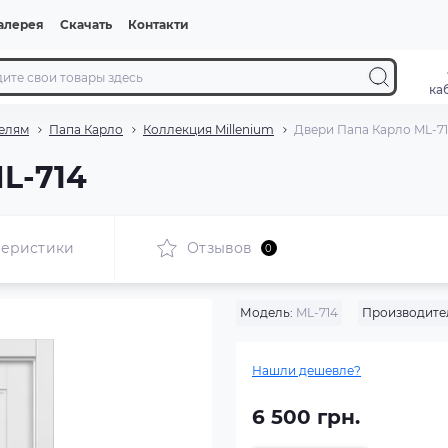
алерея
Скачать
Контакти
ка
елям
Папа Карло
Коллекция Millenium
Двери Папа Карло ML-7
L-714
теристики
Отзывов
0
Модель:
ML-714
Производите
Нашли дешевле?
6 500 грн.