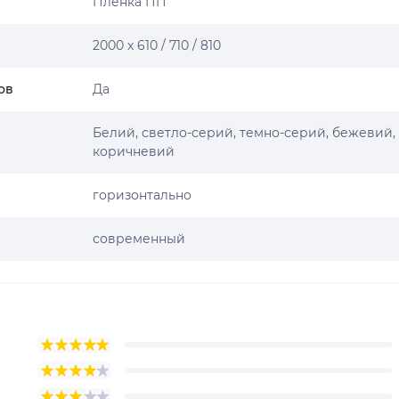
Пленка ПП
2000 х 610 / 710 / 810
ов
Да
Белий, светло-серий, темно-серий, бежевий,
коричневий
горизонтально
современный