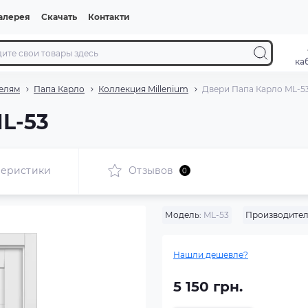
алерея
Скачать
Контакти
ка
елям
Папа Карло
Коллекция Millenium
Двери Папа Карло ML-5
L-53
теристики
Отзывов
0
Модель:
ML-53
Производител
Нашли дешевле?
5 150 грн.