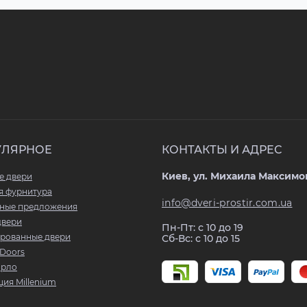
УЛЯРНОЕ
КОНТАКТЫ И АДРЕС
Киев, ул. Михаила Максимов
е двери
я фурнитура
info@dveri-prostir.com.ua
ные предложения
двери
Пн-Пт: с 10 до 19
рованные двери
Сб-Вс: с 10 до 15
Doors
арло
ия Millenium