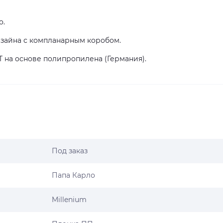
о.
изайна с компланарным коробом.
T на основе полипропилена (Германия).
Под заказ
Папа Карло
Millenium