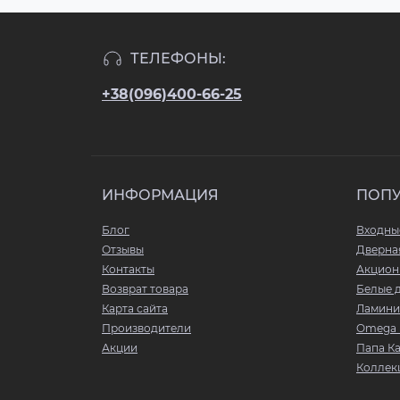
ТЕЛЕФОНЫ:
+38(096)400-66-25
ИНФОРМАЦИЯ
ПОП
Блог
Входны
Отзывы
Дверна
Контакты
Акцион
Возврат товара
Белые 
Карта сайта
Ламини
Производители
Omega 
Акции
Папа К
Коллекц