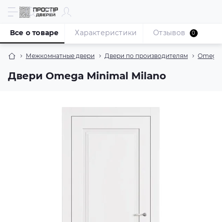
Все о товаре
Характеристики
Отзывов
0
Межкомнатные двери
Двери по производителям
Omega 
Двери Omega Minimal Milano