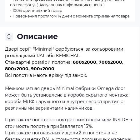
по телефону. (-Актуальная информация и цена-)
- 100% оригінальний товар
- Повернення протягом 14 дней с момента отримання товара
Описание
Двері серії “Minimal“ фарбуються за кольоровими
розкладками RAL або КEMICHAL.
Стандартні розміри полотна:
600x2000, 700x2000,
800x2000, 900x2000
Всі полотна мають врізку під замок.
Межкомнатная дверь
Minimal
фабрики Omega door
может быть установлена ​​в короба скрытого монтажа,
короба МДФ наружного и внутреннего открытия с
различными вариантами наличников.
При заказе полотен с внутренним открытием INSIDE в
стоимость полотна прибавляется 15%.
При заказе погонажных изделий и полотен в не
базовых цветах RAL к стоимости погонажных изделий