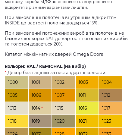
монтажу, короба МДФ зовнішнього та внутрішнього
відкриття з різними варіантами лиштви.
При замовленні полотен з внутрішнім відкриттям
INSIDE до вартості полотна додається 15%.
При замовленні погонажних виробів та полотен в не
базових кольорах RAL до вартості погонажних виробів
та полотен додається 20%.
Каталог міжкімнатних дверей Omega Doors
кольори: RAL / KEMICHAL (на вибір)
*
Декор без націнки за нестандартні кольори.
1000
1001
1002
1003
1004
1005
1006
1007
1011
1012
1013
1014
*
1015
1016
1017
1018
1019
1020
1021
1023
1024
1027
1028
1032
1033