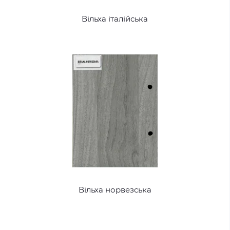
Вільха італійська
Вільха норвезська