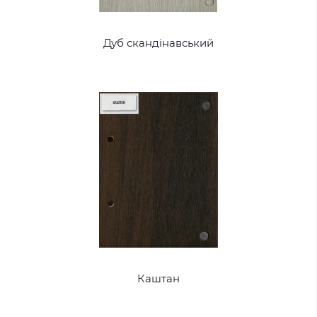
Дуб скандінавський
Каштан