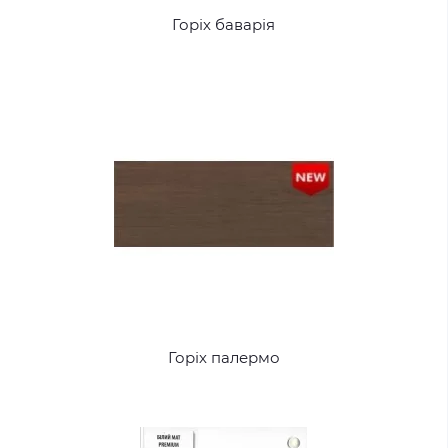
Горіх баварія
Горіх палермо