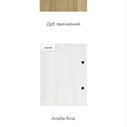
Дуб звичайний
Альба біла