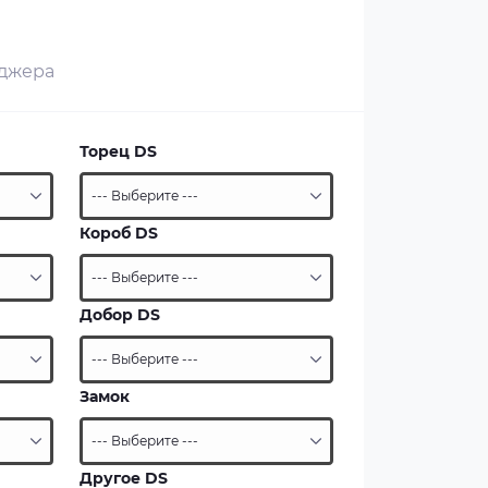
еджера
Торец DS
Короб DS
Добор DS
Замок
Другое DS