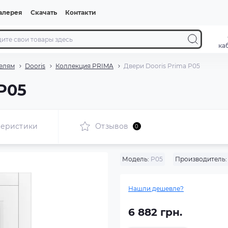
алерея
Скачать
Контакти
ка
елям
Dooris
Коллекция PRIMA
Двери Dooris Prima P05
P05
теристики
Отзывов
0
Модель:
P05
Производитель:
Нашли дешевле?
6 882 грн.