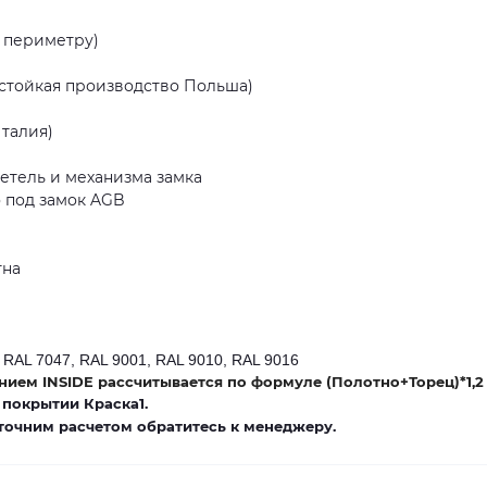
 периметру)
стойкая производство Польша)
Италия)
етель и механизма замка
то под замок AGB
тна
 RAL 7047, RAL 9001, RAL 9010, RAL 9016
ием INSIDE рассчитывается по формуле (Полотно+Торец)*1,2
 покрытии Краска1.
 точним расчетом обратитесь к менеджеру.