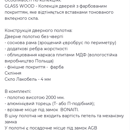
Особливості по колекціях:
GLASS WOOD - Колекція дверей з фарбованим
покриттям, яке відтіняється вставками тонованого
вклеєного скла.
Конструкція дверного полотна:
Дверне полотно без чверті
- соснова рама (зрощений євробрус по периметру)
- додаткові ребра жорсткості
- облицювання каркаса плитами МДФ (вологостійка
виробництво Польща)
- фінішне покриття - фарба
Скління
Скло Лакобель - 4 мм
В комплекті:
- полотно висотою 2000 мм.
- алюмінієвий торець (Т- або П-подібний);
- врізане місце під замок BONAITI.
В ціну полотна не входить вартість петель та механізму
замка
У полотні є посадочне місце під замок AGB