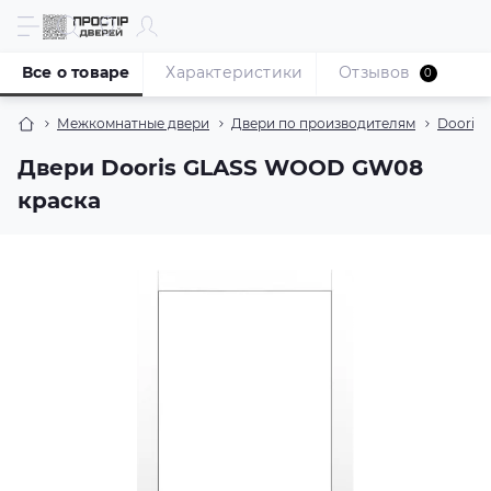
Все о товаре
Характеристики
Отзывов
0
Межкомнатные двери
Двери по производителям
Dooris
Двери Dooris GLASS WOOD GW08
краска