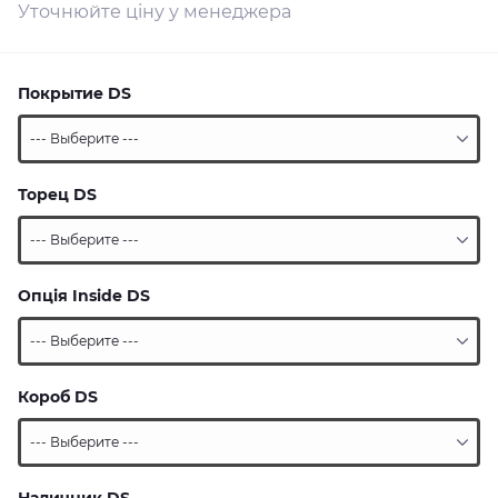
Уточнюйте ціну у менеджера
Покрытие DS
Торец DS
Опція Inside DS
Короб DS