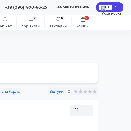
+38 (096) 400-66-25
Замовити дзвінок
ua
ru
0
0
0
абінет
порівняти
закладки
кошик
Папа Карло
Відгуки:
0