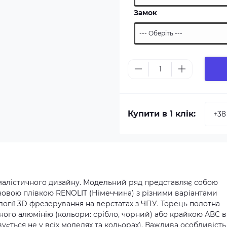
Замок
Купити в 1 клік:
німалістичного дизайну. Модельний ряд представляє собою
новою плівкою RENOLIT (Німеччина) з різними варіантами
огії 3D фрезерування на верстатах з ЧПУ. Торець полотна
ого алюмінію (кольори: срібло, чорний) або крайкою АВС в
ується не у всіх моделях та кольорах). Важлива особливість