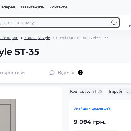
Галерея
Завантажити
Контакти
к
апа Карло
Колекція Style
Двері Папа Карло Style ST-35
yle ST-35
ктеристики
Відгуків
0
Код товару:
ST-35
Виробник:
Знайшли дешевше?
9 094 грн.