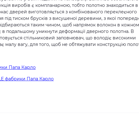
рукція виробів є компланарною, тобто полотно знаходиться в
ркас дверей виготовляється з комбінованого переклеєного
 під тиском брусків з висушеної деревини, з якої поперед
 підбираються таким чином, щоб напрямок волокон в кожно
яє в подальшому уникнути деформації дверного полотна. В
товується стільниковий заповнювач, що володіє високими
ає малу вагу, для того, щоб не обтяжувати конструкцію поло
рики Папа Карло
YLE фабрики Папа Карло