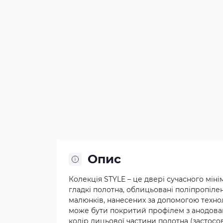
Опис
Колекція STYLE – це двері сучасного мі
гладкі полотна, облицьовані поліпропіле
малюнків, нанесених за допомогою технол
може бути покритий профілем з анодован
колір лицьової частини полотна (застосов