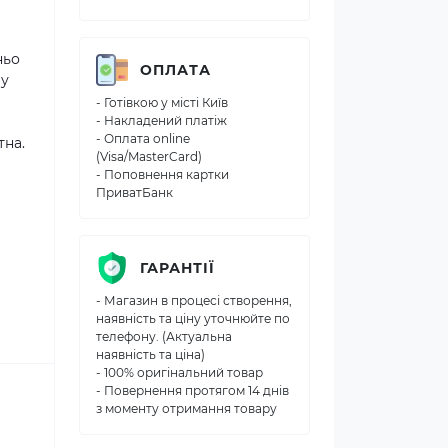
ньо
ОПЛАТА
му
- Готівкою у місті Київ
- Накладений платіж
- Оплата online
тна.
(Visa/MasterCard)
- Поповнення картки
ПриватБанк
ГАРАНТІЇ
- Магазин в процесі створення,
наявність та ціну уточнюйте по
телефону. (Актуальна
наявність та ціна)
- 100% оригінальний товар
- Повернення протягом 14 днів
з моменту отримання товару