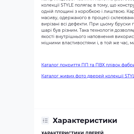
колекції STYLE полягає в тому, що конст
одній площині з коробкою і лиштвою. Ка
масиву, одержаного в процесі склеювання
вирізані всі дефекти. При цьому бруски
шарі був різним. Така технологія дозвол
якості внутрішнього наповнення викорис
міцними властивостями і, в той же час, м
Каталог покриття ПП та ПВХ плівок фаб
Каталог живих фото дверей колекції ST
Характеристики
ХАРАКТЕРИСТИКИ ДВЕРЕЙ