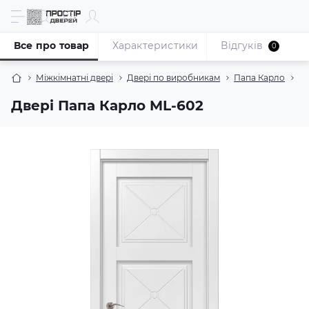
Все про товар
Характеристики
Відгуків
0
Міжкімнатні двері
Двері по виробникам
Папа Карло
Ко
Двері Папа Карло ML-602