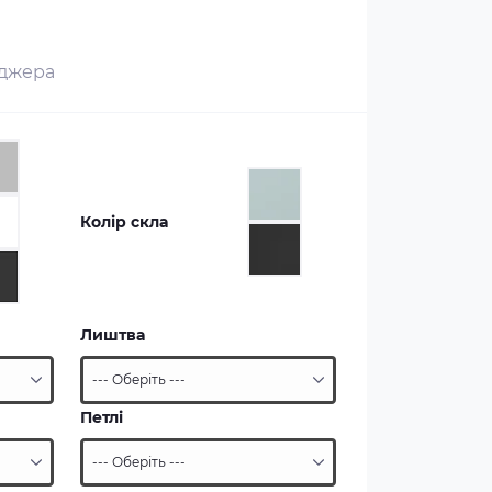
еджера
Колір скла
Лиштва
Петлі