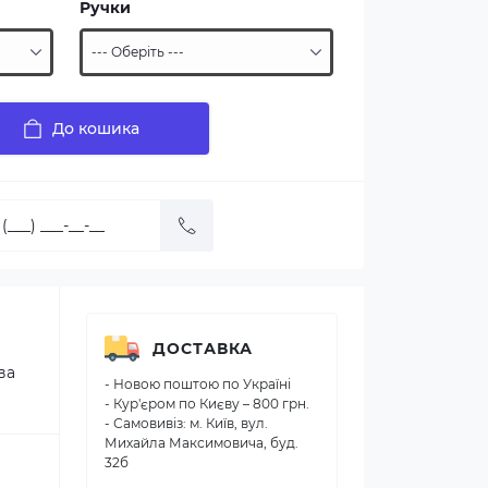
Ручки
До кошика
ДОСТАВКА
ва
- Новою поштою по Україні
- Кур'єром по Києву – 800 грн.
- Самовивіз: м. Київ, вул.
Михайла Максимовича, буд.
32б