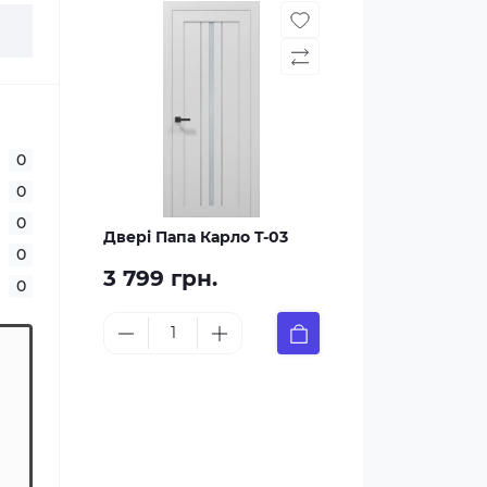
0
0
0
Двері Папа Карло T-03
0
3 799 грн.
0