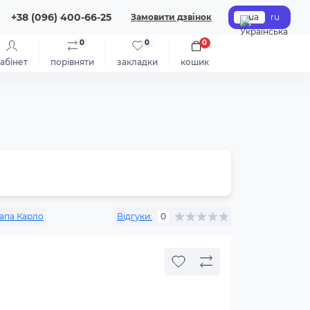
+38 (096) 400-66-25
Замовити дзвінок
ua
ru
0
0
0
абінет
порівняти
закладки
кошик
апа Карло
Відгуки:
0