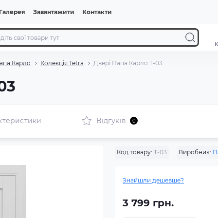
Галерея
Завантажити
Контакти
к
апа Карло
Колекція Tetra
Двері Папа Карло T-03
03
ктеристики
Відгуків
0
Код товару:
T-03
Виробник:
П
Знайшли дешевше?
3 799 грн.