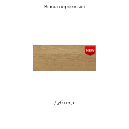
Вільха норвезська
Дуб голд