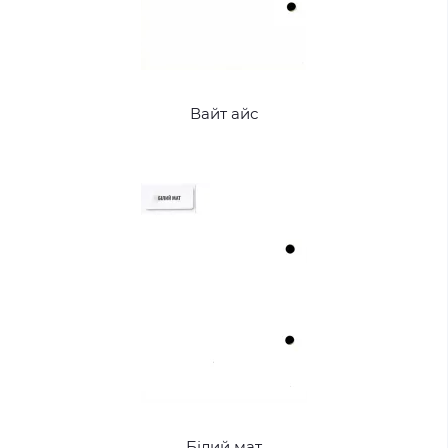
Вайт айс
Білий мат