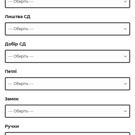
Лиштва СД
Добір СД
Петлі
Замок
Ручки