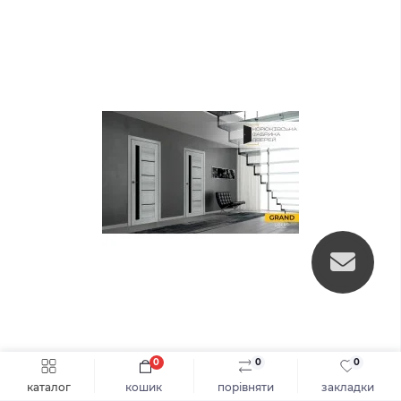
0
0
0
Швидке замовлення
До кошика
каталог
кошик
порівняти
закладки