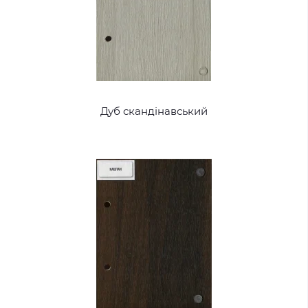
Дуб скандінавський