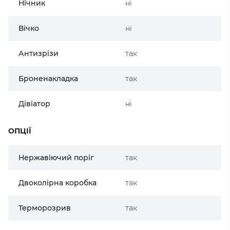
Нічник
ні
Вічко
ні
Антизрізи
так
Броненакладка
так
Дівіатор
ні
ОПЦІЇ
Нержавіючий поріг
так
Двоколірна коробка
так
Терморозрив
так