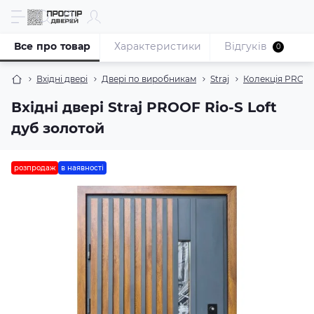
Все про товар
Характеристики
Відгуків
0
Вхідні двері
Двері по виробникам
Straj
Колекція PROO
Вхідні двері Straj PROOF Rio-S Loft
дуб золотой
розпродаж
в наявності