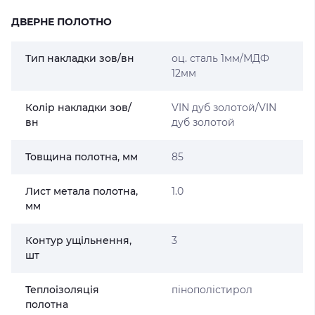
ДВЕРНЕ ПОЛОТНО
Тип накладки зов/вн
оц. сталь 1мм/МДФ
12мм
Колір накладки зов/
VIN дуб золотой/VIN
вн
дуб золотой
Товщина полотна, мм
85
Лист метала полотна,
1.0
мм
Контур ущільнення,
3
шт
Теплоізоляція
пінополістирол
полотна