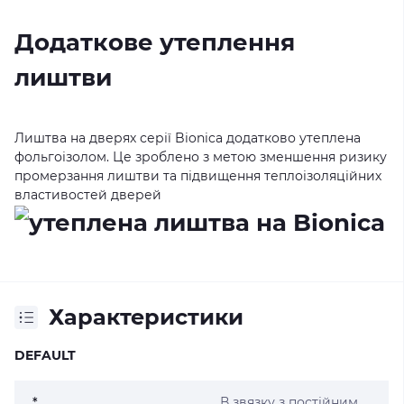
Додаткове утеплення
лиштви
Лиштва на дверях серії Bionica додатково утеплена
фольгоізолом. Це зроблено з метою зменшення ризику
промерзання лиштви та підвищення теплоізоляційних
властивостей дверей
Характеристики
DEFAULT
*
В звязку з постійним