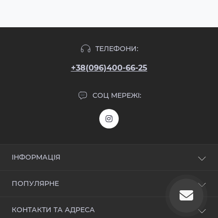
ТЕЛЕФОНИ:
+38(096)400-66-25
СОЦ МЕРЕЖІ:
ІНФОРМАЦІЯ
Блог
ПОПУЛЯРНЕ
Відгуки
Зворотній зв'язок
Вхідні двері
КОНТАКТИ ТА АДРЕСА
Повернення товару
Дверна фурнітура