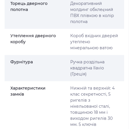
Торець дверного
Декоративний
полотна
молдинг обклеєний
ПВХ плівкою в колір
полотна
Утеплення дверного
Короб вхідних дверей
коробу
утеплено
мінеральною ватою
Фурнітура
Ручка роздільна
квадратна Ilavio
(Греція)
Характеристики
Нижній та верхній: 4
замків
клас секретності, 5
ригелів з
нікельованої сталі,
товщиною 18 мм і
виходом ригелів 30
мм. 5 ключів