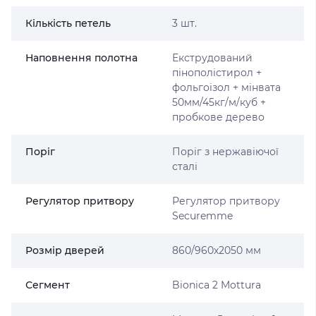
Кількість петель
3 шт.
Наповнення полотна
Екструдований
пінополістирол +
фольгоізол + мінвата
50мм/45кг/м/куб +
пробкове дерево
Поріг
Поріг з нержавіючої
сталі
Регулятор притвору
Регулятор притвору
Securemme
Розмір дверей
860/960х2050 мм
Сегмент
Bionica 2 Mottura