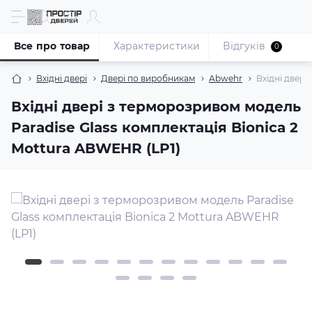
Все про товар
Характеристики
Відгуків
0
Вхідні двері
Двері по виробникам
Abwehr
Вхідні двері
Вхідні двері з терморозривом модель
Paradise Glass комплектація Bionica 2
Mottura ABWEHR (LP1)