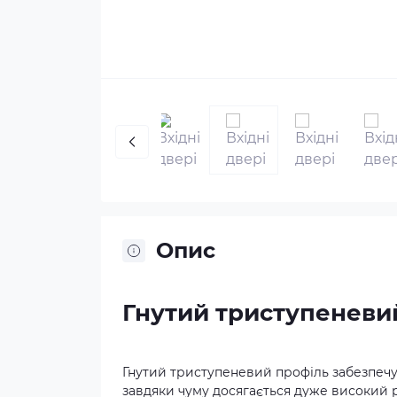
Опис
Гнутий триступеневи
Гнутий триступеневий профіль забезпечу
завдяки чуму досягається дуже високий рі