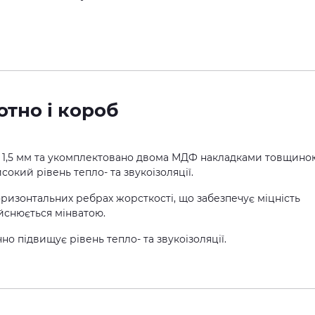
тно і короб
 1,5 мм та укомплектовано двома МДФ накладками товщино
сокий рівень тепло- та звукоізоляції.
оризонтальних ребрах жорсткості, що забезпечує міцність
йснюється мінватою.
чно підвищує рівень тепло- та звукоізоляції.