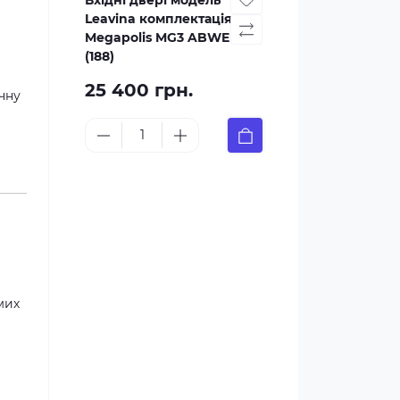
Вхідні двері модель
Leavina комплектація
Megapolis MG3 ABWEHR
(188)
25 400 грн.
чну
мих