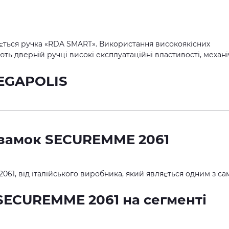
ється ручка «RDA SMART». Використання високоякісних
ть дверній ручці високі експлуатаційні властивості, механі
 замок SECUREMME 2061
1, від італійського виробника, який являється одним з са