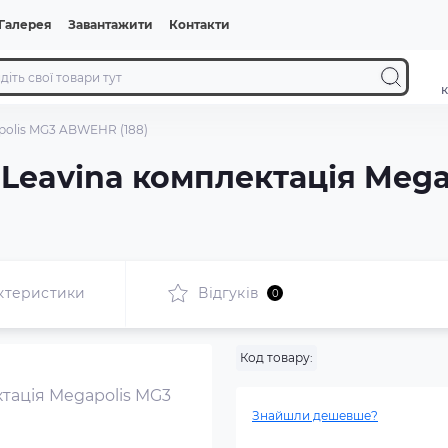
Галерея
Завантажити
Контакти
к
apolis MG3 ABWEHR (188)
ь Leavina комплектація Me
ктеристики
Відгуків
0
Код товару:
Знайшли дешевше?