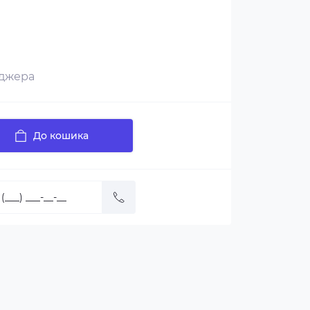
еджера
До кошика