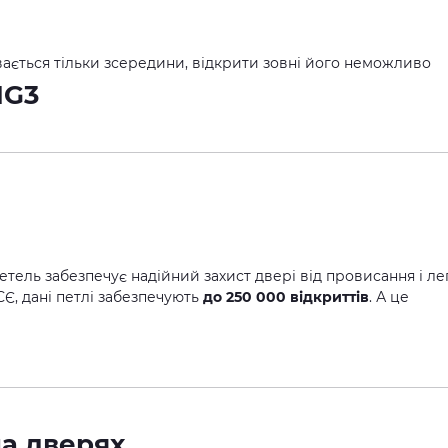
вається тільки зсередини, відкрити зовні його неможливо
етель забезпечує надійний захист двері від провисання і ле
СЄ, дані петлі забезпечують
до 250 000 відкриттів
. А це
на дверях