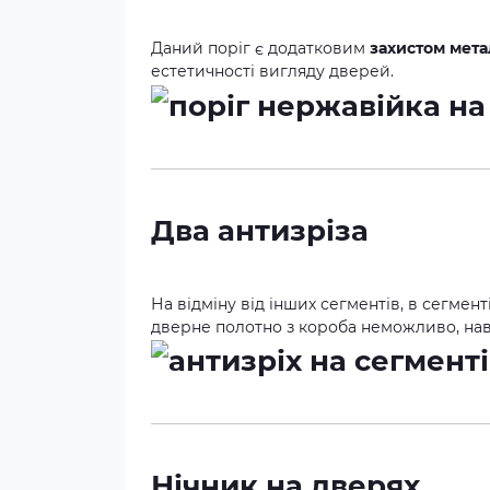
Даний поріг є додатковим
захистом метал
естетичності вигляду дверей.
Два антизріза
На відміну від інших сегментів, в сегмен
дверне полотно з короба неможливо, наві
Нічник на дверях