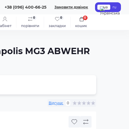
+38 (096) 400-66-25
Замовити дзвінок
ua
ru
0
0
0
абінет
порівняти
закладки
кошик
gapolis MG3 ABWEHR
Відгуки:
0