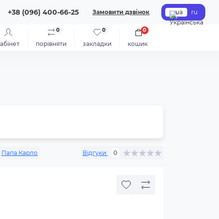
+38 (096) 400-66-25
Замовити дзвінок
ua
ru
0
0
0
абінет
порівняти
закладки
кошик
Папа Карло
Відгуки:
0