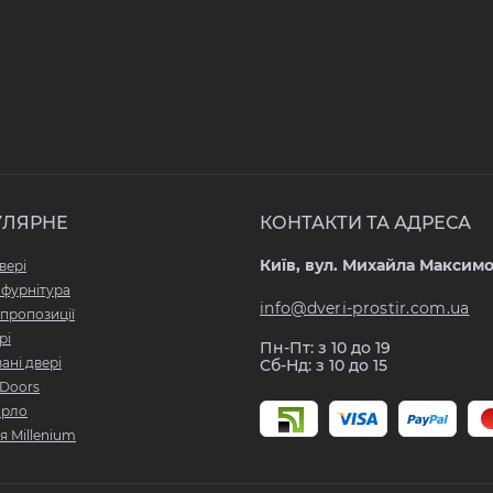
УЛЯРНЕ
КОНТАКТИ ТА АДРЕСА
Київ, вул. Михайла Максимо
вері
 фурнітура
info@dveri-prostir.com.ua
 пропозиції
рі
Пн-Пт: з 10 до 19
ані двері
Сб-Нд: з 10 до 15
Doors
арло
я Millenium