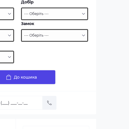
Добір
Замок
До кошика