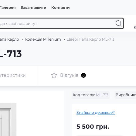
Галерея
Завантажити
Контакти
к
апа Карло
Колекція Millenium
Двері Папа Карло ML-713
L-713
ктеристики
Відгуків
0
Код товару:
ML-713
Виробник:
Знайшли дешевше?
5 500 грн.