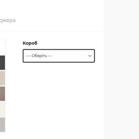
еджера
Короб