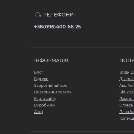
ТЕЛЕФОНИ:
+38(096)400-66-25
ІНФОРМАЦІЯ
ПОП
Блог
Вхідні д
Відгуки
Дверна
Зворотній зв'язок
Акційні
Повернення товару
Білі две
Карта сайту
Ламінов
Виробники
Omega 
Акції
Папа К
Колекці