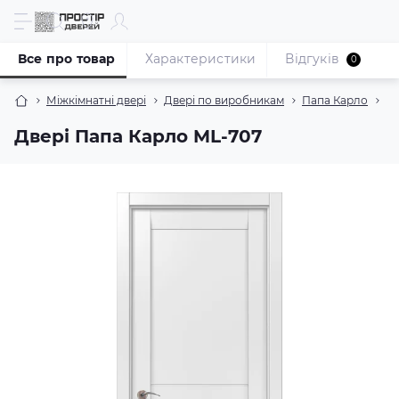
Все про товар
Характеристики
Відгуків
0
Міжкімнатні двері
Двері по виробникам
Папа Карло
Ко
Двері Папа Карло ML-707