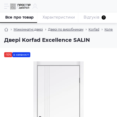
Все про товар
Характеристики
Відгуків
0
Міжкімнатні двері
Двері по виробникам
Korfad
Колекці
Двері Korfad Excellence SALIN
-10%
в наявності