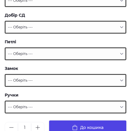
Добір СД
Петлі
Замок
Ручки
До кошика