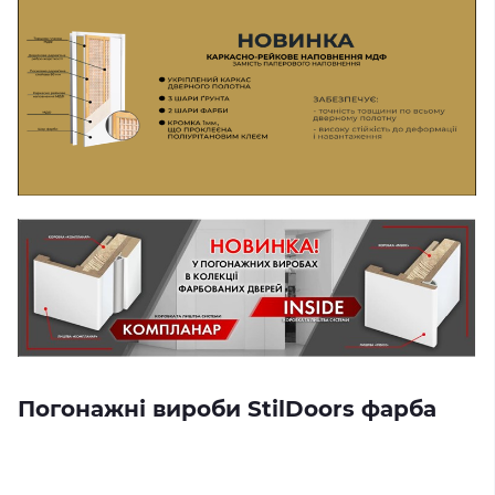
Погонажні вироби StilDoors фарба