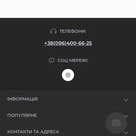
ТЕЛЕФОНИ:
+38(096)400-66-25
СОЦ МЕРЕЖІ:
ІНФОРМАЦІЯ
Блог
ПОПУЛЯРНЕ
Відгуки
Зворотній зв'язок
Вхідні двері
КОНТАКТИ ТА АДРЕСА
Повернення товару
Дверна фурнітура