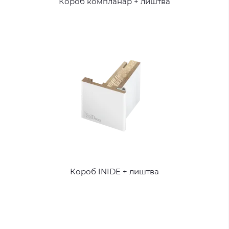
Короб компланар + лиштва
Короб INIDE + лиштва