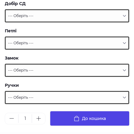
Добір СД
Петлі
Замок
Ручки
До кошика