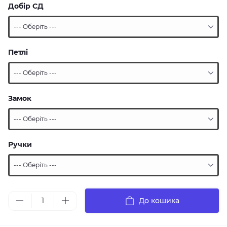
Добір СД
Петлі
Замок
Ручки
До кошика