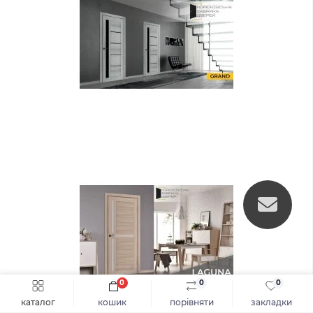
0
0
0
Швидке замовлення
До кошика
каталог
кошик
порівняти
закладки