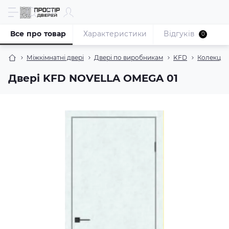
Все про товар
Характеристики
Відгуків
0
Міжкімнатні двері
Двері по виробникам
KFD
Колекція
Двері KFD NOVELLA OMEGA 01