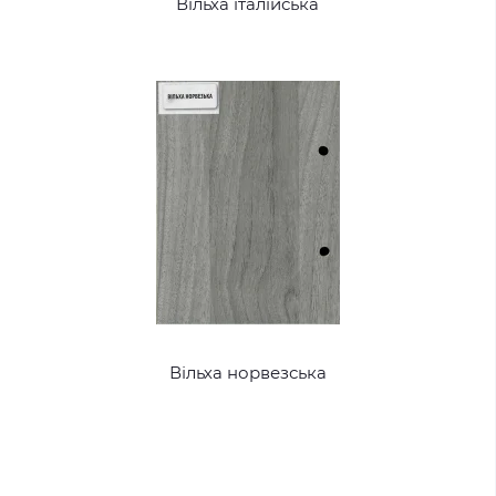
Вільха італійська
Вільха норвезська