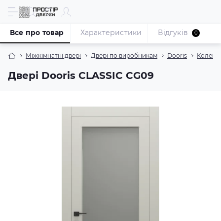
Все про товар
Характеристики
Відгуків
0
Міжкімнатні двері
Двері по виробникам
Dooris
Колекці
Двері Dooris CLASSIC CG09