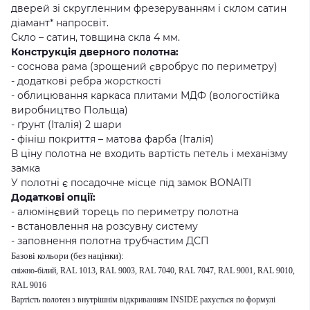
дверей зі скругленним фрезеруванням і склом сатин
діамант* напросвіт.
Cкло – сатин, товщина скла 4 мм.
Конструкція дверного полотна:
- соснова рама (зрощений євробрус по периметру)
- додаткові ребра жорсткості
- облицювання каркаса плитами МДФ (вологостійка
виробництво Польща)
- ґрунт (Італія) 2 шари
- фініш покриття – матова фарба (Італія)
В ціну полотна не входить вартість петель і механізму
замка
У полотні є посадочне місце під замок BONAITI
Додаткові опції:
- алюмінєвий торець по периметру полотна
- встановлення на розсувну систему
- заповнення полотна трубчастим ДСП
Базові кольори (без націнки):
сніжно-білий,
RAL 1013, RAL 9003, RAL 7040, RAL 7047, RAL 9001, RAL 9010,
RAL 9016
Вартість полотен з внутрішнім відкриванням INSIDE рахується по формулі